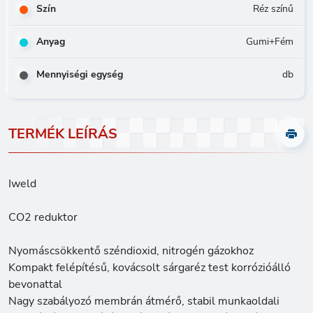
Szín
Réz színű
Anyag
Gumi+Fém
Mennyiségi egység
db
TERMÉK LEÍRÁS
Iweld
CO2 reduktor
Nyomáscsökkentő széndioxid, nitrogén gázokhoz
Kompakt felépítésű, kovácsolt sárgaréz test korrózióálló
bevonattal
Nagy szabályozó membrán átmérő, stabil munkaoldali