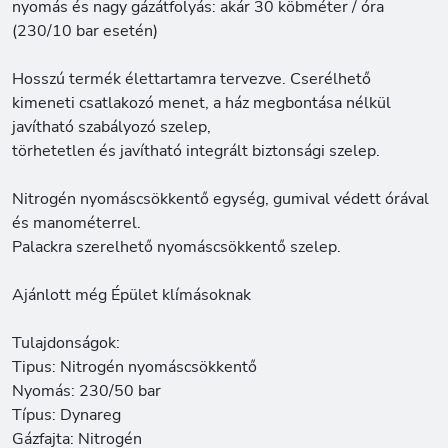
nyomás és nagy gázátfolyás: akár 30 köbméter / óra
(230/10 bar esetén)
Hosszú termék élettartamra tervezve. Cserélhető
kimeneti csatlakozó menet, a ház megbontása nélkül
javítható szabályozó szelep,
törhetetlen és javítható integrált biztonsági szelep.
Nitrogén nyomáscsökkentő egység, gumival védett órával
és manométerrel.
Palackra szerelhető nyomáscsökkentő szelep.
Ajánlott még Épület klímásoknak
Tulajdonságok:
Tipus: Nitrogén nyomáscsökkentő
Nyomás: 230/50 bar
Típus: Dynareg
Gázfajta: Nitrogén