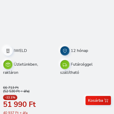
IWELD
12 hónap
Üzletünkben,
Futárcéggel
raktáron
szállítható
66 713 Ft
(52 530 Ft + áfa)
-22.1%
Kosárba
51 990 Ft
40 937 Ft + áfa