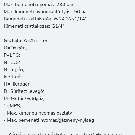
Max. bemeneti nyomás: 230 bar
Max. kimeneti nyomás/átfolyás : 50 bar
Bemeneti csatlakozás: W24.32x1/14"
Kimeneti csatlakozás: G1/4"
Gázfajta: A=Acetilén;
O=Oxigén;
P=LPG;
N=CO2,
Nitrogén,
Inert gáz;
H=Hidrogén;
D=Sűrített levegő;
M=Metán/Földgáz;
Y=MPS,
- Max. kimeneti nyomás osztály
- Max. bemeneti nyomás/gázmeny-nyiség
Kérdése van a termékkel kapcsolatban? Hívjon minket!