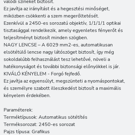
valódi színeket biztosít.
Ez javítja az irányítást és a hegesztési minőséget,
miközben csökkenti a szem megerőltetését.
Ezenkívül a 2450-es sorozatú objektív, 1/1/1/1 optikai
tisztasággal rendelkezik, amely egyenletes fényerőt és
teljesítményt biztosít minden szögben.
NAGY LENCSE – A 6029 mm2-es, automatikusan
elsötétülő lencse nagy látószöget biztosít, így még
sokoldalúbb felhasználást tesz lehetővé, növeli a
hatékonyságot és további biztonsági előnyökkel is jár.
KIVÁLÓ KÉNYELEM - Forgó fejfedő.
Ez javítja az egyensúlyt, megszünteti a nyomáspontokat,
és személyre szabott illeszkedést biztosít a maximális
kényelem érdekében.
Paraméterek:
Terméktípusok: Automatikus sötétítés
Terméksorozat: 2450-es sorozat
Pajzs típusa: Grafikus