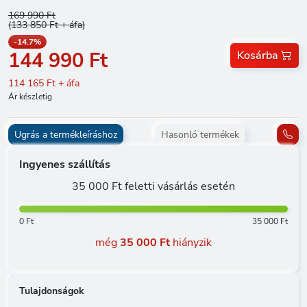
169 990 Ft
(133 850 Ft + áfa)
-14.7%
144 990 Ft
Kosárba
114 165 Ft + áfa
Ár készletig
Ugrás a termékleíráshoz
Hasonló termékek
Ingyenes szállítás
35 000 Ft feletti vásárlás esetén
0 Ft
35 000 Ft
még
35 000 Ft
hiányzik
Tulajdonságok