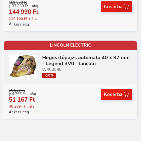
169 990 Ft
Kosárba
(133 850 Ft + áfa)
144 990 Ft
114 165 Ft + áfa
Ár készletig
LINCOLN ELECTRIC
Hegesztőpajzs automata 40 x 97 mm
- Legend 3V0 - Lincoln
W403548
-10%
56 853 Ft
Kosárba
(44 766 Ft + áfa)
51 167 Ft
40 289 Ft + áfa
Ár készletig