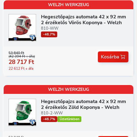
WELZH WERKZEUG
Hegesztőpajzs automata 42 x 92 mm
2 érzékelős Vörös Koponya - Welzh
810-WW
-46.7%
53 840 Ft
Kosárba
(42 394 Ft + áfa)
28 717 Ft
22 612 Ft + áfa
WELZH WERKZEUG
Hegesztőpajzs automata 42 x 92 mm
2 érzékelős Zöld Koponya - Welzh
810-2-WW
-46.7%
Üzletünkben