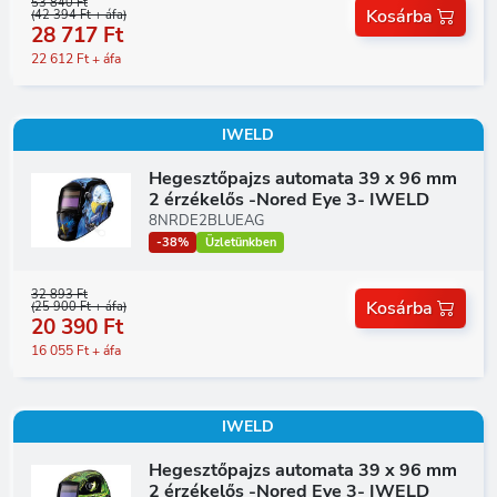
53 840 Ft
Kosárba
(42 394 Ft + áfa)
28 717 Ft
22 612 Ft + áfa
IWELD
Hegesztőpajzs automata 39 x 96 mm
2 érzékelős -Nored Eye 3- IWELD
8NRDE2BLUEAG
-38%
Üzletünkben
32 893 Ft
Kosárba
(25 900 Ft + áfa)
20 390 Ft
16 055 Ft + áfa
IWELD
Hegesztőpajzs automata 39 x 96 mm
2 érzékelős -Nored Eye 3- IWELD