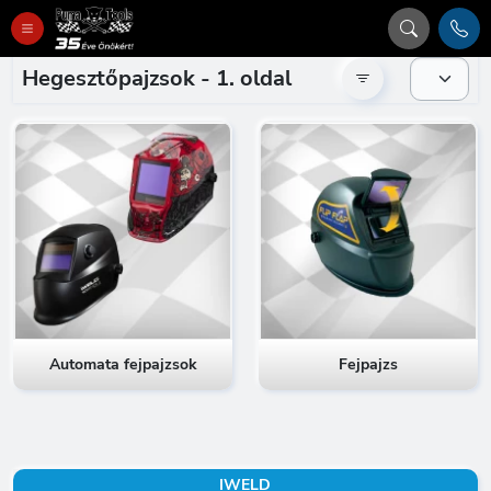
Hegesztőpajzsok - 1. oldal
Automata fejpajzsok
Fejpajzs
IWELD