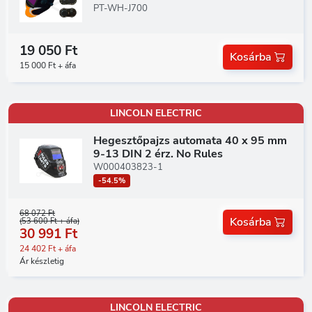
PT-WH-J700
19 050 Ft
Kosárba
15 000 Ft + áfa
LINCOLN ELECTRIC
Hegesztőpajzs automata 40 x 95 mm
9-13 DIN 2 érz. No Rules
W000403823-1
-54.5%
68 072 Ft
Kosárba
(53 600 Ft + áfa)
30 991 Ft
24 402 Ft + áfa
Ár készletig
LINCOLN ELECTRIC