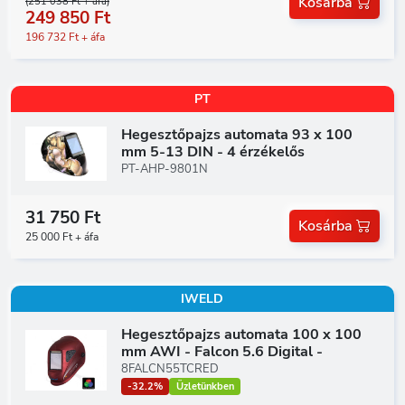
Kosárba
(251 038 Ft + áfa)
249 850 Ft
196 732 Ft + áfa
PT
Hegesztőpajzs automata 93 x 100
mm 5-13 DIN - 4 érzékelős
PT-AHP-9801N
31 750 Ft
Kosárba
25 000 Ft + áfa
IWELD
Hegesztőpajzs automata 100 x 100
mm AWI - Falcon 5.6 Digital -
8FALCN55TCRED
-32.2%
Üzletünkben