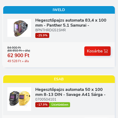
IWELD
Hegesztőpajzs automata 83,4 x 100
mm - Panther 5.1 Samurai -
8PNTHRDG51SMR
-25.9%
84 900 Ft
Kosárba
(66 850 Ft + áfa)
62 900 Ft
49 528 Ft + áfa
ESAB
Hegesztőpajzs automata 50 x 100
mm 8-13 DIN - Savage A41 Sárga -
0700504101
-17.9%
Üzletünkben