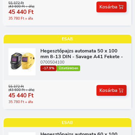
55 372 Ft
Kosárba
(43 600 Ft + áfa)
45 440 Ft
35 780 Ft + áfa
ESAB
Hegesztőpajzs automata 50 x 100
mm 8-13 DIN - Savage A41 Fekete -
0700504100
-17.9%
Üzletünkben
55 372 Ft
Kosárba
(43 600 Ft + áfa)
45 440 Ft
35 780 Ft + áfa
ESAB
Hegesztőpajzs automata 60 x 100