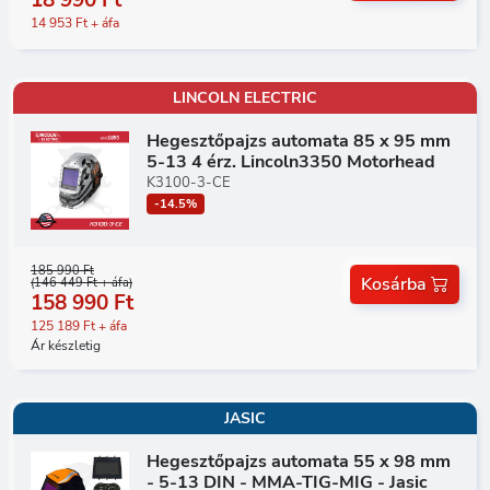
14 953 Ft + áfa
LINCOLN ELECTRIC
Hegesztőpajzs automata 85 x 95 mm
5-13 4 érz. Lincoln3350 Motorhead
K3100-3-CE
-14.5%
185 990 Ft
Kosárba
(146 449 Ft + áfa)
158 990 Ft
125 189 Ft + áfa
Ár készletig
JASIC
Hegesztőpajzs automata 55 x 98 mm
- 5-13 DIN - MMA-TIG-MIG - Jasic