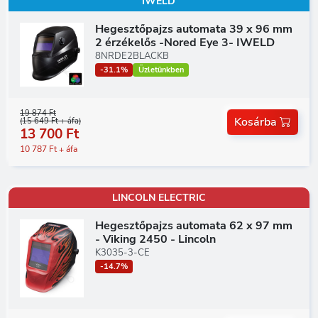
IWELD
Hegesztőpajzs automata 39 x 96 mm
2 érzékelős -Nored Eye 3- IWELD
8NRDE2BLACKB
-31.1%
Üzletünkben
19 874 Ft
Kosárba
(15 649 Ft + áfa)
13 700 Ft
10 787 Ft + áfa
LINCOLN ELECTRIC
Hegesztőpajzs automata 62 x 97 mm
- Viking 2450 - Lincoln
K3035-3-CE
-14.7%