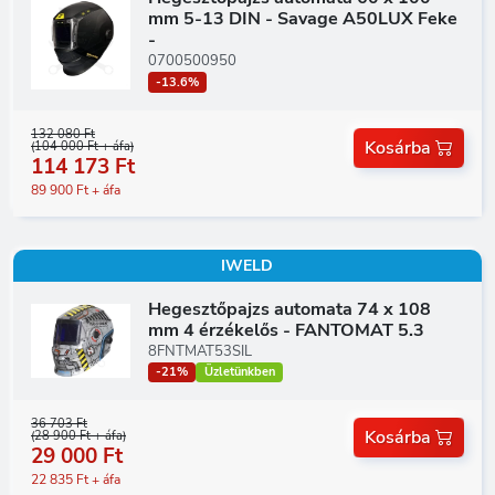
mm 5-13 DIN - Savage A50LUX Feke
-
0700500950
-13.6%
132 080 Ft
Kosárba
(104 000 Ft + áfa)
114 173 Ft
89 900 Ft + áfa
IWELD
Hegesztőpajzs automata 74 x 108
mm 4 érzékelős - FANTOMAT 5.3
8FNTMAT53SIL
-21%
Üzletünkben
36 703 Ft
Kosárba
(28 900 Ft + áfa)
29 000 Ft
22 835 Ft + áfa