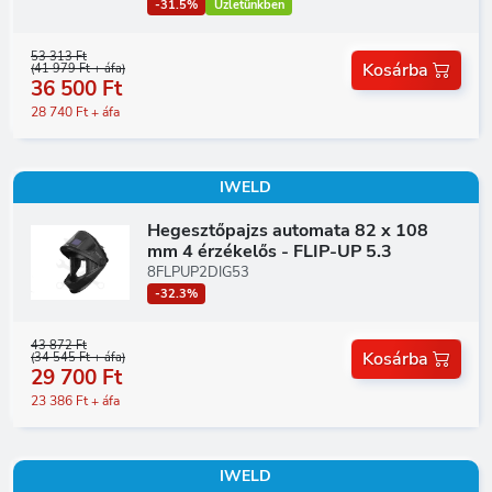
-31.5%
Üzletünkben
53 313 Ft
Kosárba
(41 979 Ft + áfa)
36 500 Ft
28 740 Ft + áfa
IWELD
Hegesztőpajzs automata 82 x 108
mm 4 érzékelős - FLIP-UP 5.3
8FLPUP2DIG53
-32.3%
43 872 Ft
Kosárba
(34 545 Ft + áfa)
29 700 Ft
23 386 Ft + áfa
IWELD