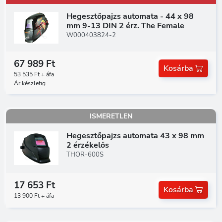
Hegesztőpajzs automata - 44 x 98
mm 9-13 DIN 2 érz. The Female
W000403824-2
67 989 Ft
Kosárba
53 535 Ft + áfa
Ár készletig
ISMERETLEN
Hegesztőpajzs automata 43 x 98 mm
2 érzékelős
THOR-600S
17 653 Ft
Kosárba
13 900 Ft + áfa