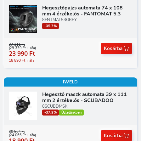
Hegesztőpajzs automata 74 x 108
mm 4 érzékelős - FANTOMAT 5.3
8FNTMAT53GREY
-35.7%
37 311 Ft
Kosárba
(29 379 Ft + áfa)
23 990 Ft
18 890 Ft + áfa
IWELD
Hegesztő maszk automata 39 x 111
mm 2 érzékelős - SCUBADOO
8SCUBDMSK
-37.9%
Üzletünkben
30 564 Ft
Kosárba
(24 066 Ft + áfa)
18 990 Ft