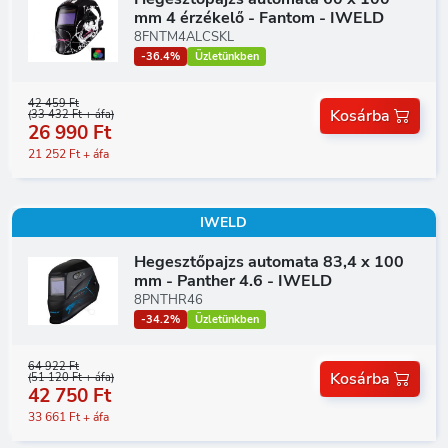
mm 4 érzékelő - Fantom - IWELD
8FNTM4ALCSKL
-36.4%
Üzletünkben
42 459 Ft
Kosárba
(33 432 Ft + áfa)
26 990 Ft
21 252 Ft + áfa
IWELD
Hegesztőpajzs automata 83,4 x 100
mm - Panther 4.6 - IWELD
8PNTHR46
-34.2%
Üzletünkben
64 922 Ft
Kosárba
(51 120 Ft + áfa)
42 750 Ft
33 661 Ft + áfa