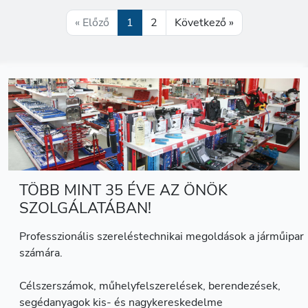
« Előző
1
2
Következő »
TÖBB MINT 35 ÉVE AZ ÖNÖK
SZOLGÁLATÁBAN!
Professzionális szereléstechnikai megoldások a járműipar
számára.
Célszerszámok, műhelyfelszerelések, berendezések,
segédanyagok kis- és nagykereskedelme