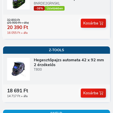
8NRDE2GRNSKL
-38%
Üzletünkben
32 893 Ft
Kosárba
(25 900 Ft + áfa)
20 390 Ft
16 055 Ft + áfa
Z-TOOLS
Hegesztőpajzs automata 42 x 92 mm
2 érzékelős
T800
18 691 Ft
Kosárba
14 717 Ft + áfa