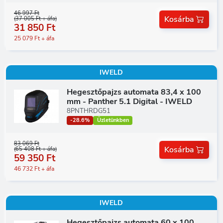
46 997 Ft
Kosárba
(37 005 Ft + áfa)
31 850 Ft
25 079 Ft + áfa
IWELD
Hegesztőpajzs automata 83,4 x 100
mm - Panther 5.1 Digital - IWELD
8PNTHRDG51
-28.6%
Üzletünkben
83 069 Ft
Kosárba
(65 408 Ft + áfa)
59 350 Ft
46 732 Ft + áfa
IWELD
Hegesztőpajzs automata 60 x 100