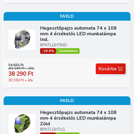
IWELD
Hegesztőpajzs automata 74 x 108
mm 4 érzékelős LED munkalámpa
Ind.
8FNTLGHTIND
-29.9%
Üzletünkben
54 661 Ft
Kosárba
(43 040 Ft + áfa)
38 290 Ft
30 150 Ft + áfa
IWELD
Hegesztőpajzs automata 74 x 108
mm 4 érzékelős LED munkalámpa
Zöld
8FNTLGHTLG