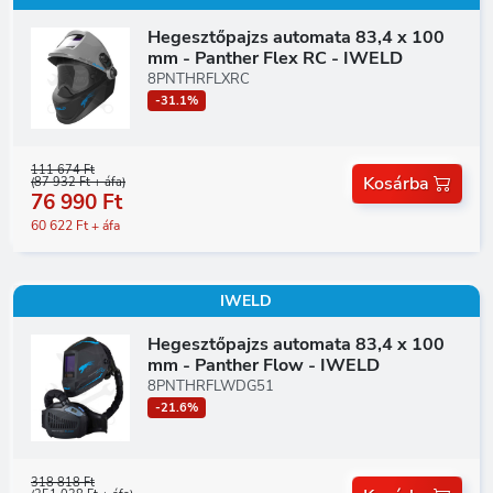
Hegesztőpajzs automata 83,4 x 100
mm - Panther Flex RC - IWELD
8PNTHRFLXRC
-31.1%
111 674 Ft
Kosárba
(87 932 Ft + áfa)
76 990 Ft
60 622 Ft + áfa
IWELD
Hegesztőpajzs automata 83,4 x 100
mm - Panther Flow - IWELD
8PNTHRFLWDG51
-21.6%
318 818 Ft