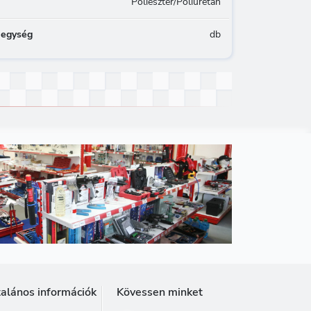
Poliészter/Poliuretán
 egység
db
talános információk
Kövessen minket