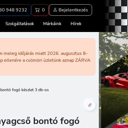
30 948 9232
0
Bejelentkezés
Szolgáltatások
Márkáink
Hírek
ém meleg időjárás miatt 2026. augusztus 8-
nap ellenére a csömöri üzletünk aznap ZÁRVA
ontó fogó készlet 3 db-os
yagcső bontó fogó