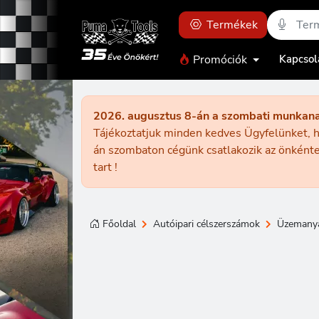
Termékek
Promóciók
Kapcsol
2026. augusztus 8-án a szombati munkan
Tájékoztatjuk minden kedves Ügyfelünket, h
án szombaton cégünk csatlakozik az önkénte
tart !
Főoldal
Autóipari célszerszámok
Üzemanya