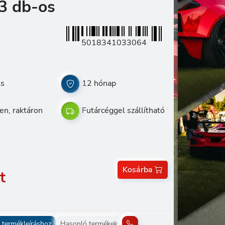
 3 db-os
5018341033064
ls
12 hónap
en, raktáron
Futárcéggel szállítható
Kosárba
t
 termékleíráshoz
Hasonló termékek