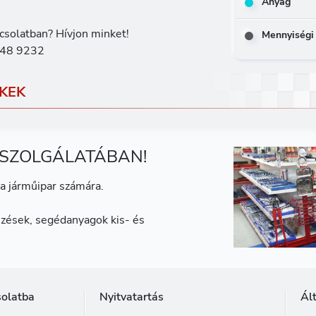
Anyag
csolatban? Hívjon minket!
Mennyiségi
48 9232
KEK
 SZOLGÁLATÁBAN!
a járműipar számára.
zések, segédanyagok kis- és
solatba
Nyitvatartás
Ál