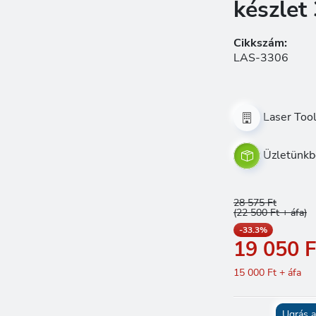
készlet
Cikkszám:
LAS-3306
Laser Too
Üzletünkb
28 575 Ft
(22 500 Ft + áfa)
-33.3%
19 050 F
15 000 Ft + áfa
Ugrás a