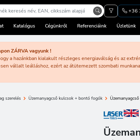
+36 
at
Katalógus
Cégünkről
Referenciáink
Üzletünk
apon ZÁRVA vagyunk !
ogy a hazánkban kialakult részleges energiaválság és az extr
sen vállalt leálláshoz, ezért az átütemezett szombati munka
g szerelés
Üzemanyagcső kulcsok + bontó fogók
Üzemanyagcső b
Üzeman