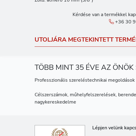
Zöld: átmérő 10 mm (3/8")
Kérdése van a termékkel kap
+36 30 9
UTOLJÁRA MEGTEKINTETT TERMÉ
TÖBB MINT 35 ÉVE AZ ÖNÖK
Professzionális szereléstechnikai megoldások 
Célszerszámok, műhelyfelszerelések, berende
nagykereskedelme
Lépjen velünk kapc