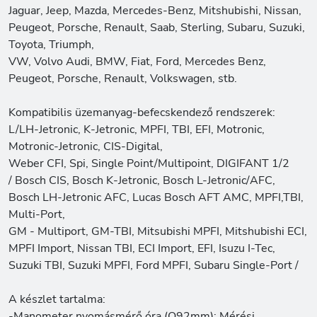
Jaguar, Jeep, Mazda, Mercedes-Benz, Mitshubishi, Nissan,
Peugeot, Porsche, Renault, Saab, Sterling, Subaru, Suzuki,
Toyota, Triumph,
VW, Volvo Audi, BMW, Fiat, Ford, Mercedes Benz,
Peugeot, Porsche, Renault, Volkswagen, stb.
Kompatibilis üzemanyag-befecskendező rendszerek:
L/LH-Jetronic, K-Jetronic, MPFI, TBI, EFI, Motronic,
Motronic-Jetronic, CIS-Digital,
Weber CFI, Spi, Single Point/Multipoint, DIGIFANT 1/2
/ Bosch CIS, Bosch K-Jetronic, Bosch L-Jetronic/AFC,
Bosch LH-Jetronic AFC, Lucas Bosch AFT AMC, MPFI,TBI,
Multi-Port,
GM - Multiport, GM-TBI, Mitsubishi MPFI, Mitshubishi ECI,
MPFI Import, Nissan TBI, ECI Import, EFI, Isuzu I-Tec,
Suzuki TBI, Suzuki MPFI, Ford MPFI, Subaru Single-Port /
A készlet tartalma:
-Manometer nyomásmérő óra (O92mm): Mérési