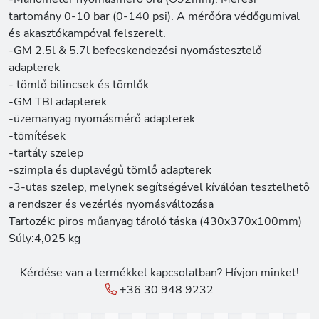
tartomány 0-10 bar (0-140 psi). A mérőóra védőgumival
és akasztókampóval felszerelt.
-GM 2.5l & 5.7l befecskendezési nyomástesztelő
adapterek
- tömlő bilincsek és tömlők
-GM TBI adapterek
-üzemanyag nyomásmérő adapterek
-tömítések
-tartály szelep
-szimpla és duplavégű tömlő adapterek
-3-utas szelep, melynek segítségével kíválóan tesztelhető
a rendszer és vezérlés nyomásváltozása
Tartozék: piros műanyag tároló táska (430x370x100mm)
Súly:4,025 kg
Kérdése van a termékkel kapcsolatban? Hívjon minket!
+36 30 948 9232