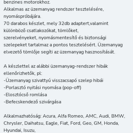
benzines motorokhoz.
Alkalmas az üzemanyag rendszer tesztelésére,
nyomáspróbájára.
70 darabos készlet, mely 32db adaptert,valamint
különböző csatlakozókat, tömlőket,
szerelvényeket, nyomásmentesítő és biztonsági
szelepeket tartalmaz a pontos tesztelésért. Üzemanyag
elvezető tömlője segíti az üzemanyag hasznosítását.
A készlettel az alábbi üzemanyag-rendszer hibák
ellenőrizhetők, pl:
-Üzemanyag szivattyú visszacsapó szelep hibái
-Porlasztó nyitási nyomása (pop-off)
-Elosztócső romlása
-Befecskendező szivárgása
Alkalmazhatóság: Acura, Alfa Romeo, AMC, Audi, BMW,
Chrysler, Daihatsu, Eagle, Fiat, Ford, Geo, GM, Honda,
Hyundai, Isuzu,