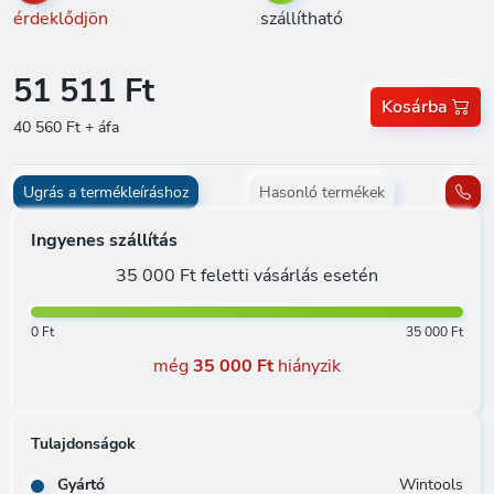
érdeklődjön
szállítható
51 511 Ft
Kosárba
40 560 Ft + áfa
Ugrás a termékleíráshoz
Hasonló termékek
Ingyenes szállítás
35 000 Ft feletti vásárlás esetén
0 Ft
35 000 Ft
még
35 000 Ft
hiányzik
Tulajdonságok
Gyártó
Wintools