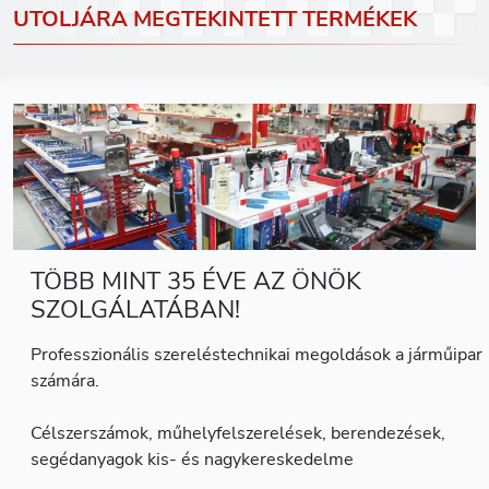
UTOLJÁRA MEGTEKINTETT TERMÉKEK
TÖBB MINT 35 ÉVE AZ ÖNÖK
SZOLGÁLATÁBAN!
Professzionális szereléstechnikai megoldások a járműipar
számára.
Célszerszámok, műhelyfelszerelések, berendezések,
segédanyagok kis- és nagykereskedelme