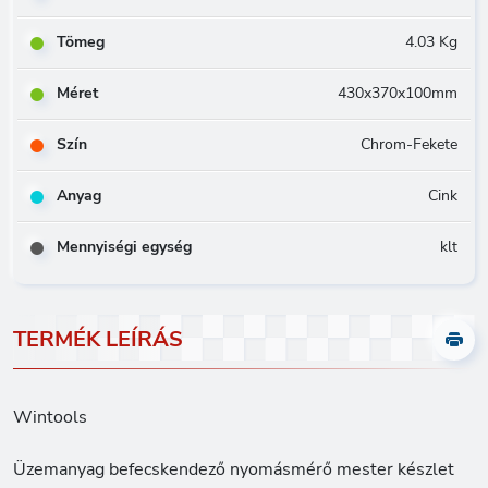
Tömeg
4.03 Kg
Méret
430x370x100mm
Szín
Chrom-Fekete
Anyag
Cink
Mennyiségi egység
klt
TERMÉK LEÍRÁS
Wintools
Üzemanyag befecskendező nyomásmérő mester készlet