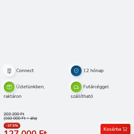
Connect
12 hónap
Üzletünkben,
Futárcéggel
raktáron
szállítható
203 200 Ft
(160 000 Ft + áfa)
-37.5%
Kosárba
127 000 Ft