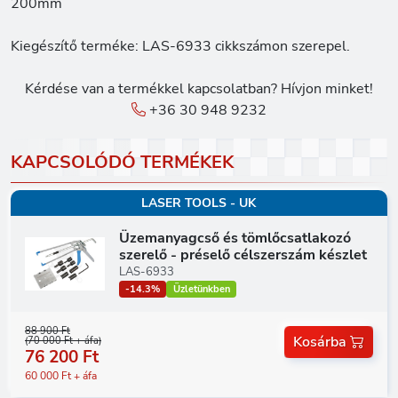
200mm
Kiegészítő terméke: LAS-6933 cikkszámon szerepel.
Kérdése van a termékkel kapcsolatban? Hívjon minket!
+36 30 948 9232
KAPCSOLÓDÓ TERMÉKEK
LASER TOOLS - UK
Üzemanyagcső és tömlőcsatlakozó
szerelő - préselő célszerszám készlet
LAS-6933
-14.3%
Üzletünkben
88 900 Ft
Kosárba
(70 000 Ft + áfa)
76 200 Ft
60 000 Ft + áfa