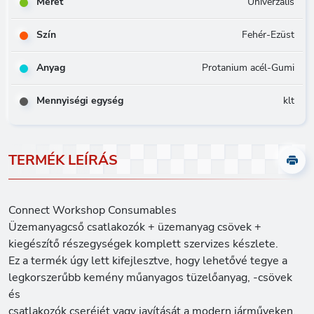
Méret
Univerzális
Szín
Fehér-Ezüst
Anyag
Protanium acél-Gumi
Mennyiségi egység
klt
TERMÉK LEÍRÁS
Connect Workshop Consumables
Üzemanyagcső csatlakozók + üzemanyag csövek +
kiegészítő részegységek komplett szervizes készlete.
Ez a termék úgy lett kifejlesztve, hogy lehetővé tegye a
legkorszerűbb kemény műanyagos tüzelőanyag, -csövek
és
csatlakozók cseréjét vagy javítását a modern járműveken.