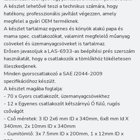
A készlet lehetővé teszi a technikus számára, hogy
hatékony, professzionális javítást végezzen, amely
megfelel a gyári OEM terméknek.
A készlet tartalmaz egyenes és könyök alakú papa és
mama spec. csatlakozókat, valamint megfelelő műanyag
csöveket és üzemanyagcsöveket is tartalmaz.
Erősen javasoljuk a LAS-6933-as beépítési prés szerszám
használatát, hogy a csatlakozók a tömlőkhöz tökéletesen
illeszkedjenek.
Minden gyorscsatlakozó a SAE J2044-2009
specifikációhoz készült.
A készlet magába foglalja:
- 70 x Gyors csatlakozót, üzemanyagcsövekhez
- 12 x Egyenes csatlakozót kétszárnyú Ó fülű, rugós
csővágót
- Cső méretek: 3 ID 2x6 mm ID x 340mm, 6x8 mm Id X
340mm, 2x 10mm ID x 340mm
- Gumitömlő: 3x 7.5mm ID x 200mm, 1 x 12mm ID x