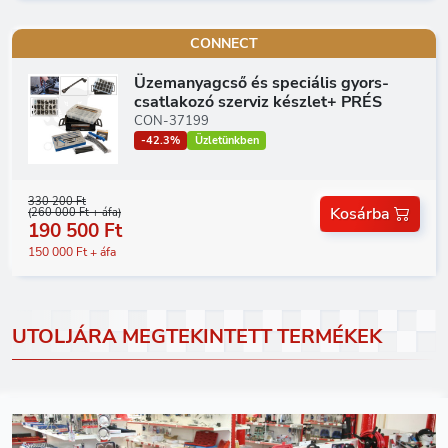
CONNECT
Üzemanyagcső és speciális gyors-
csatlakozó szerviz készlet+ PRÉS
CON-37199
-42.3%
Üzletünkben
330 200 Ft
Kosárba
(260 000 Ft + áfa)
190 500 Ft
150 000 Ft + áfa
UTOLJÁRA MEGTEKINTETT TERMÉKEK