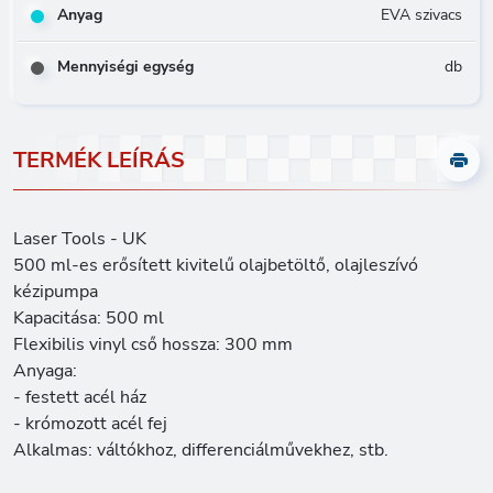
Anyag
EVA szivacs
Mennyiségi egység
db
TERMÉK LEÍRÁS
Laser Tools - UK
500 ml-es erősített kivitelű olajbetöltő, olajleszívó
kézipumpa
Kapacitása: 500 ml
Flexibilis vinyl cső hossza: 300 mm
Anyaga:
- festett acél ház
- krómozott acél fej
Alkalmas: váltókhoz, differenciálművekhez, stb.