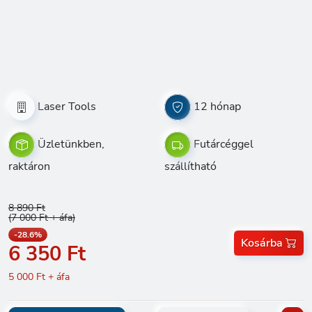
Laser Tools
12 hónap
Üzletünkben,
Futárcéggel
raktáron
szállítható
8 890 Ft
(7 000 Ft + áfa)
-28.6%
Kosárba
6 350 Ft
5 000 Ft + áfa