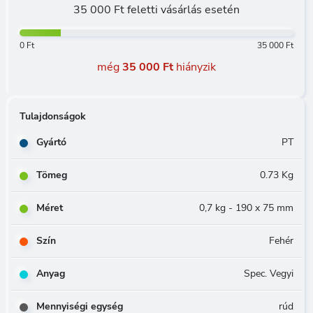
35 000 Ft feletti vásárlás esetén
0 Ft
35 000 Ft
még
35 000 Ft
hiányzik
Tulajdonságok
Gyártó
PT
Tömeg
0.73 Kg
Méret
0,7 kg - 190 x 75 mm
Szín
Fehér
Anyag
Spec. Vegyi
Mennyiségi egység
rúd