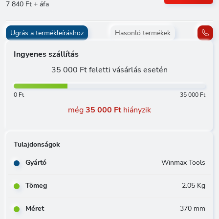
7 840 Ft + áfa
Ugrás a termékleíráshoz
Hasonló termékek
Ingyenes szállítás
35 000 Ft feletti vásárlás esetén
0 Ft
35 000 Ft
még
35 000 Ft
hiányzik
Tulajdonságok
Gyártó
Winmax Tools
Tömeg
2.05 Kg
Méret
370 mm