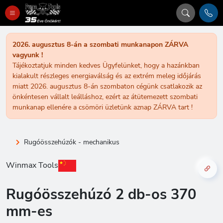
2026. augusztus 8-án a szombati munkanapon ZÁRVA
vagyunk !
Tájékoztatjuk minden kedves Ügyfelünket, hogy a hazánkban
kialakult részleges energiaválság és az extrém meleg időjárás
miatt 2026. augusztus 8-án szombaton cégünk csatlakozik az
önkéntesen vállalt leálláshoz, ezért az átütemezett szombati
munkanap ellenére a csömöri üzletünk aznap ZÁRVA tart !
Rugóösszehúzók - mechanikus
Winmax Tools
Rugóösszehúzó 2 db-os 370
mm-es