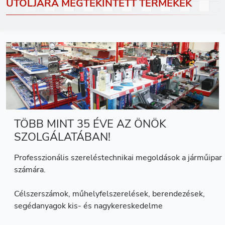
UTOLJÁRA MEGTEKINTETT TERMÉKEK
TÖBB MINT 35 ÉVE AZ ÖNÖK
SZOLGÁLATÁBAN!
Professzionális szereléstechnikai megoldások a járműipar
számára.
Célszerszámok, műhelyfelszerelések, berendezések,
segédanyagok kis- és nagykereskedelme