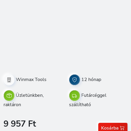
Winmax Tools
12 hónap
Üzletünkben,
Futárcéggel
raktáron
szállítható
9 957 Ft
Kosárba