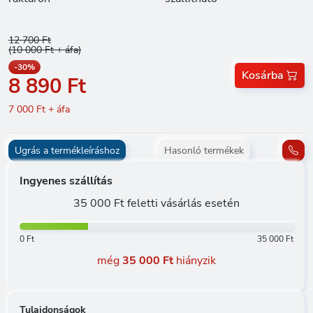
12 700 Ft
(10 000 Ft + áfa)
-30%
Kosárba
8 890 Ft
7 000 Ft + áfa
Ugrás a termékleíráshoz
Hasonló termékek
Ingyenes szállítás
35 000 Ft feletti vásárlás esetén
0 Ft
35 000 Ft
még
35 000 Ft
hiányzik
Tulajdonságok