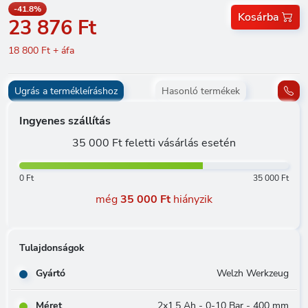
-41.8%
Kosárba
23 876 Ft
18 800 Ft + áfa
Ugrás a termékleíráshoz
Hasonló termékek
Ingyenes szállítás
35 000 Ft feletti vásárlás esetén
0 Ft
35 000 Ft
még
35 000 Ft
hiányzik
Tulajdonságok
Gyártó
Welzh Werkzeug
Méret
2x1.5 Ah - 0-10 Bar - 400 mm