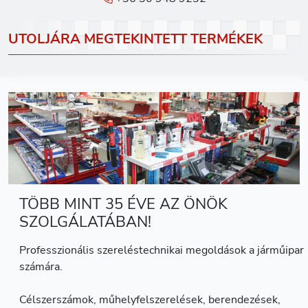
UTOLJÁRA MEGTEKINTETT TERMÉKEK
TÖBB MINT 35 ÉVE AZ ÖNÖK
SZOLGÁLATÁBAN!
Professzionális szereléstechnikai megoldások a járműipar
számára.
Célszerszámok, műhelyfelszerelések, berendezések,