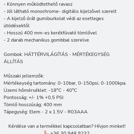
- Könnyen működtethető ravasz
- Jól látható monochrome- digitális kijelzővel szerelt
- A kijelző órát gumiburkolat védi az esetleges
ütödésektől
- Hosszú 400 mm-es kerékfúvató tömlővel
- 2 darab mechanikus gombbal szerelve
Gombok: HÁTTÉRVILÁGÍTÁS - MÉRTÉKEGYSÉG
ÁLLÍTÁS
Műszaki jellemzők:
Mértékeység tartomány: 0-10bar, 0-150psi, 0-1000kpa.
Üzemi hőmérséklet: -18°C - 40°C
Pontosság: +/- 1% +0,5 PSI
Tömlő hosszúság: 400 mm
Tápegység: Elem - 2 x 1.5V - R03AAA
Kérdése van a termékkel kapcsolatban? Hívjon minket!
+36 30 948 9232