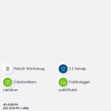
Welzh Werkzeug
12 hónap
Üzletünkben,
Futárcéggel
raktáron
szállítható
41 038 Ft
(32 313 Ft + áfa)