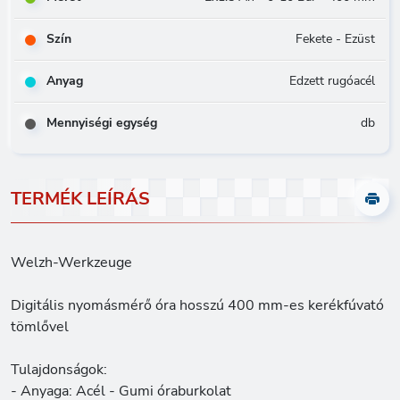
Szín
Fekete - Ezüst
Anyag
Edzett rugóacél
Mennyiségi egység
db
TERMÉK LEÍRÁS
Welzh-Werkzeuge
Digitális nyomásmérő óra hosszú 400 mm-es kerékfúvató
tömlővel
Tulajdonságok:
- Anyaga: Acél - Gumi óraburkolat