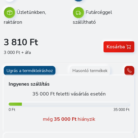
Üzletünkben,
Futárcéggel
raktáron
szállítható
3 810 Ft
Kosárba
3 000 Ft + áfa
Ugrás a termékleíráshoz
Hasonló termékek
Ingyenes szállítás
35 000 Ft feletti vásárlás esetén
0 Ft
35 000 Ft
még
35 000 Ft
hiányzik