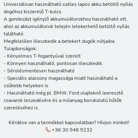
Univerzálisan használható széles lapos akku betöltő nyílás
dogóhoz kiszerelő T-kulcs.
A gondozást igénylő akkumulátorokhoz használható ott,
ahol az akkumulátorok tetején letekerhető betöltő nyílás
található.
Megfelelően illeszkedik a betekert dugók nútjaiba.
Tulajdonságok:
- Kényelmes T-fogantyúval szerelt
- Könnyen használható, pontosan illeszkedik.
- Sérülésmentesen használható
- Speciális alacsony magassága miatt használható a
szűkebb helyeken is
- Használható még pl. BMW, Ford olajteknő leeresztő
csavarok leszedésére és a műanyag borukolatú hűtők
szereléséhez is.
Kérdése van a termékkel kapcsolatban? Hívjon minket!
+36 30 948 9232