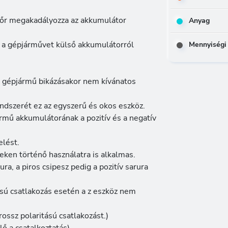
uőr megakadályozza az akkumulátor
Anyag
y a gépjárművet külső akkumulátorról
Mennyiségi
a gépjármű bikázásakor nem kívánatos
ndszerét ez az egyszerű és okos eszköz.
rmű akkumulátorának a pozitív és a negatív
elést.
eken történő használatra is alkalmas.
ra, a piros csipesz pedig a pozitív sarura
tású csatlakozás esetén a z eszköz nem
 rossz polaritású csatlakozást.)