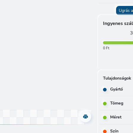
Ugrás a
Ingyenes szál
3
0 Ft
Tulajdonságok
Gyártó
Tömeg
Méret
Szín