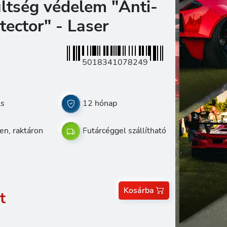
ültség védelem "Anti-
tector" - Laser
5018341078249
ls
12 hónap
en, raktáron
Futárcéggel szállítható
Kosárba
t