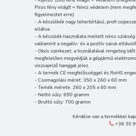
- Kijelző: Zöld fény világít = Védelem (megfele
Piros fény világít = Nincs védelem (nem megfel
figyelmeztet erre)
- A készülkék nagy teherbírtású, profi csipes
ellátva.
- A készülék használata mellett nincs szükség
valkamint a negatív- és a pozitív saruk eltávolí
- Okos szerkezet, a hsználatával rengeteg idő
megfelelően megvédjük a gépjármű elektromo
viszsajelző hanggal jelez.
- A termék CE megfelősséggel és RoHS engedé
- Csomagolási méret: 350 x 260 x 60 mm
- Temék mérete: 260 x 205 x 60 mm
- Nettó súly: 690 gramm
- Bruttó súly: 700 gramm
Kérdése van a termékkel kap
+36 30 9