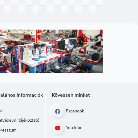
talános információk
Kövessen minket
ZF
Facebook
tvédelmi tájékoztató
YouTube
presszum