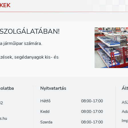
KEK
 SZOLGÁLATÁBAN!
a járműipar számára.
zések, segédanyagok kis- és
solatba
Nyitvatartás
Ál
Hétfő
08:00-17:00
AS
32
Kedd
08:00-17:00
Ada
s.hu
Im
Szerda
08:00-17:00