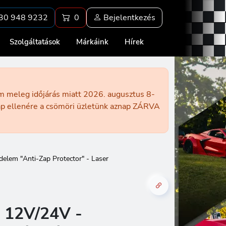
30 948 9232
0
Bejelentkezés
Szolgáltatások
Márkáink
Hírek
ém meleg időjárás miatt 2026. augusztus 8-
nap ellenére a csömöri üzletünk aznap ZÁRVA
delem "Anti-Zap Protector" - Laser
 12V/24V -