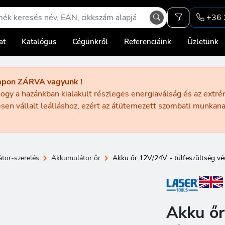
+36 
at
Katalógus
Cégünkről
Referenciáink
Üzletünk
apon ZÁRVA vagyunk !
ogy a hazánkban kialakult részleges energiaválság és az extr
sen vállalt leálláshoz, ezért az átütemezett szombati munka
tor-szerelés
Akkumulátor őr
Akku őr 12V/24V - túlfeszültség vé
Akku őr