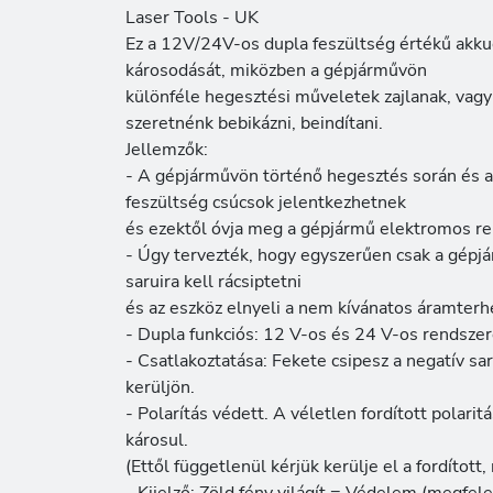
Laser Tools - UK
Ez a 12V/24V-os dupla feszültség értékű akk
károsodását, miközben a gépjárművön
különféle hegesztési műveletek zajlanak, vag
szeretnénk bebikázni, beindítani.
Jellemzők:
- A gépjárművön történő hegesztés során és 
feszültség csúcsok jelentkezhetnek
és ezektől óvja meg a gépjármű elektromos re
- Úgy tervezték, hogy egyszerűen csak a gépjá
saruira kell rácsiptetni
és az eszköz elnyeli a nem kívánatos áramterh
- Dupla funkciós: 12 V-os és 24 V-os rendszer
- Csatlakoztatása: Fekete csipesz a negatív saru
kerüljön.
- Polarítás védett. A véletlen fordított polari
károsul.
(Ettől függetlenül kérjük kerülje el a fordított,