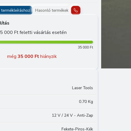
 termékleíráshoz
Hasonló termékek
lítás
5 000 Ft feletti vásárlás esetén
35 000 Ft
még
35 000 Ft
hiányzik
Laser Tools
0.70 Kg
12 V / 24 V - Anti-Zap
Fekete-Piros-Kék