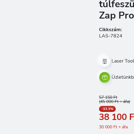
túlfesz
Zap Pro
Cikkszám:
LAS-7824
Laser Too
Üzletünkb
57 150 Ft
(45 000 Ft + áfa)
-33.3%
38 100 F
30 000 Ft + áfa