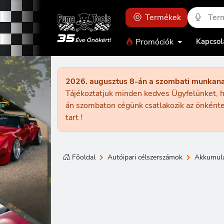
Termékek
Promóciók
Kapcsol
2026. augusztus 8-án a szombati munkan
Tájékoztatjuk minden kedves Ügyfelünket, h
án szombaton cégünk csatlakozik az önkénte
tart !
Főoldal
Autóipari célszerszámok
Akkumulá