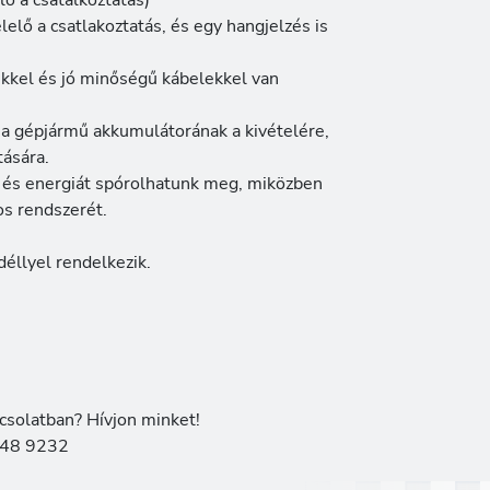
lő a csatalkoztatás)
elő a csatlakoztatás, és egy hangjelzés is
zekkel és jó minőségű kábelekkel van
 a gépjármű akkumulátorának a kivételére,
tására.
t és energiát spórolhatunk meg, miközben
s rendszerét.
llyel rendelkezik.
csolatban? Hívjon minket!
48 9232