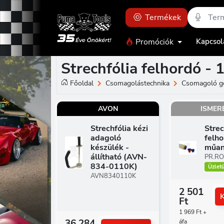
Termékek
Promóciók
Kapcsol
Strechfólia felhordó - 1
Főoldal
Csomagolástechnika
Csomagoló g
AVON
ISMER
Strechfólia kézi
Strec
adagoló
felh
készülék -
műan
állítható (AVN-
PR.RO
834-0110K)
Üzlet
AVN8340110K
2 501
Ft
1 969 Ft +
36 284
áfa