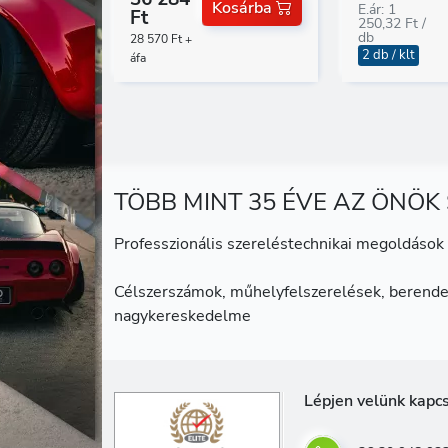
Kosárba
E.ár: 1
Ft
250,32 Ft /
db
28 570 Ft +
2 db / klt
áfa
TÖBB MINT 35 ÉVE AZ ÖNÖK
Professzionális szereléstechnikai megoldások 
Célszerszámok, műhelyfelszerelések, berende
nagykereskedelme
Lépjen velünk kapc