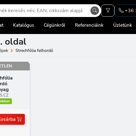
+36 
at
Katalógus
Cégünkről
Referenciáink
Üzletünk
. oldal
épek
Strechfólia felhordó
ETLEN
hfólia
ordó
yag
S.CZ
ünkben
Kosárba