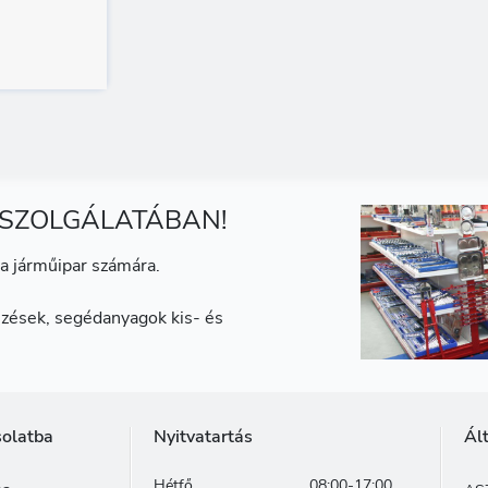
 SZOLGÁLATÁBAN!
a járműipar számára.
zések, segédanyagok kis- és
solatba
Nyitvatartás
Ál
Hétfő
08:00-17:00